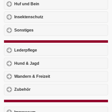
Huf und Bein
click to expand contents
Insektenschutz
click to expand contents
Sonstiges
click to expand contents
Lederpflege
click to expand contents
Hund & Jagd
click to expand contents
Wandern & Freizeit
click to expand contents
Zubehör
click to expand contents