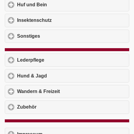
Huf und Bein
click to expand contents
Insektenschutz
click to expand contents
Sonstiges
click to expand contents
Lederpflege
click to expand contents
Hund & Jagd
click to expand contents
Wandern & Freizeit
click to expand contents
Zubehör
click to expand contents